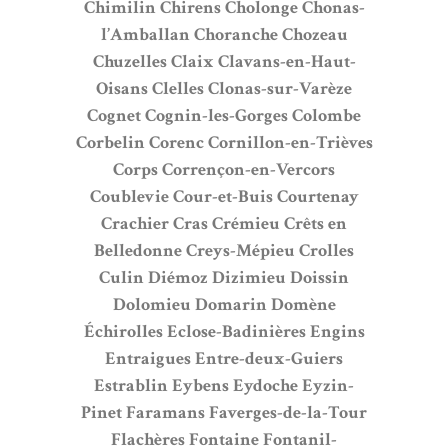
Chimilin
Chirens
Cholonge
Chonas-
l’Amballan
Choranche
Chozeau
Chuzelles
Claix
Clavans-en-Haut-
Oisans
Clelles
Clonas-sur-Varèze
Cognet
Cognin-les-Gorges
Colombe
Corbelin
Corenc
Cornillon-en-Trièves
Corps
Corrençon-en-Vercors
Coublevie
Cour-et-Buis
Courtenay
Crachier
Cras
Crémieu
Crêts en
Belledonne
Creys-Mépieu
Crolles
Culin
Diémoz
Dizimieu
Doissin
Dolomieu
Domarin
Domène
Échirolles
Eclose-Badinières
Engins
Entraigues
Entre-deux-Guiers
Estrablin
Eybens
Eydoche
Eyzin-
Pinet
Faramans
Faverges-de-la-Tour
Flachères
Fontaine
Fontanil-