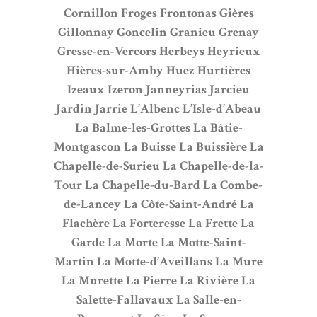
Cornillon
Froges
Frontonas
Gières
Gillonnay
Goncelin
Granieu
Grenay
Gresse-en-Vercors
Herbeys
Heyrieux
Hières-sur-Amby
Huez
Hurtières
Izeaux
Izeron
Janneyrias
Jarcieu
Jardin
Jarrie
L’Albenc
L’Isle-d’Abeau
La Balme-les-Grottes
La Bâtie-
Montgascon
La Buisse
La Buissière
La
Chapelle-de-Surieu
La Chapelle-de-la-
Tour
La Chapelle-du-Bard
La Combe-
de-Lancey
La Côte-Saint-André
La
Flachère
La Forteresse
La Frette
La
Garde
La Morte
La Motte-Saint-
Martin
La Motte-d’Aveillans
La Mure
La Murette
La Pierre
La Rivière
La
Salette-Fallavaux
La Salle-en-