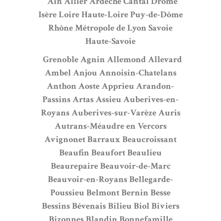
Ain
Allier
Ardèche
Cantal
Drôme
Isère
Loire
Haute-Loire
Puy-de-Dôme
Rhône
Métropole de Lyon
Savoie
Haute-Savoie
Grenoble
Agnin
Allemond
Allevard
Ambel
Anjou
Annoisin-Chatelans
Anthon
Aoste
Apprieu
Arandon-
Passins
Artas
Assieu
Auberives-en-
Royans
Auberives-sur-Varèze
Auris
Autrans-Méaudre en Vercors
Avignonet
Barraux
Beaucroissant
Beaufin
Beaufort
Beaulieu
Beaurepaire
Beauvoir-de-Marc
Beauvoir-en-Royans
Bellegarde-
Poussieu
Belmont
Bernin
Besse
Bessins
Bévenais
Bilieu
Biol
Biviers
Bizonnes
Blandin
Bonnefamille