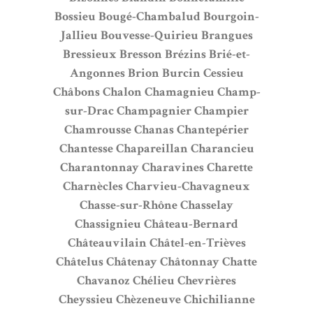
Bossieu
Bougé-Chambalud
Bourgoin-
Jallieu
Bouvesse-Quirieu
Brangues
Bressieux
Bresson
Brézins
Brié-et-
Angonnes
Brion
Burcin
Cessieu
Châbons
Chalon
Chamagnieu
Champ-
sur-Drac
Champagnier
Champier
Chamrousse
Chanas
Chantepérier
Chantesse
Chapareillan
Charancieu
Charantonnay
Charavines
Charette
Charnècles
Charvieu-Chavagneux
Chasse-sur-Rhône
Chasselay
Chassignieu
Château-Bernard
Châteauvilain
Châtel-en-Trièves
Châtelus
Châtenay
Châtonnay
Chatte
Chavanoz
Chélieu
Chevrières
Cheyssieu
Chèzeneuve
Chichilianne