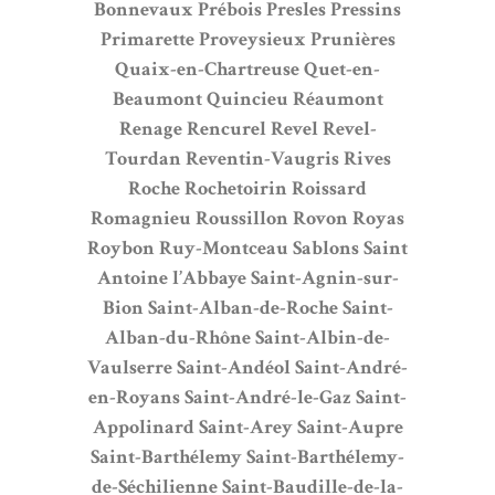
Bonnevaux
Prébois
Presles
Pressins
Primarette
Proveysieux
Prunières
Quaix-en-Chartreuse
Quet-en-
Beaumont
Quincieu
Réaumont
Renage
Rencurel
Revel
Revel-
Tourdan
Reventin-Vaugris
Rives
Roche
Rochetoirin
Roissard
Romagnieu
Roussillon
Rovon
Royas
Roybon
Ruy-Montceau
Sablons
Saint
Antoine l’Abbaye
Saint-Agnin-sur-
Bion
Saint-Alban-de-Roche
Saint-
Alban-du-Rhône
Saint-Albin-de-
Vaulserre
Saint-Andéol
Saint-André-
en-Royans
Saint-André-le-Gaz
Saint-
Appolinard
Saint-Arey
Saint-Aupre
Saint-Barthélemy
Saint-Barthélemy-
de-Séchilienne
Saint-Baudille-de-la-