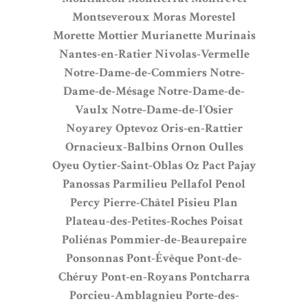
Montseveroux
Moras
Morestel
Morette
Mottier
Murianette
Murinais
Nantes-en-Ratier
Nivolas-Vermelle
Notre-Dame-de-Commiers
Notre-
Dame-de-Mésage
Notre-Dame-de-
Vaulx
Notre-Dame-de-l’Osier
Noyarey
Optevoz
Oris-en-Rattier
Ornacieux-Balbins
Ornon
Oulles
Oyeu
Oytier-Saint-Oblas
Oz
Pact
Pajay
Panossas
Parmilieu
Pellafol
Penol
Percy
Pierre-Châtel
Pisieu
Plan
Plateau-des-Petites-Roches
Poisat
Poliénas
Pommier-de-Beaurepaire
Ponsonnas
Pont-Évêque
Pont-de-
Chéruy
Pont-en-Royans
Pontcharra
Porcieu-Amblagnieu
Porte-des-