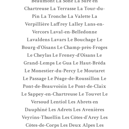
Beaumont
La Sône
La Sure en
Chartreuse
La Terrasse
La Tour-du-
Pin
La Tronche
La Valette
La
Verpillière
Laffrey
Lalley
Lans-en-
Vercors
Laval-en-Belledonne
Lavaldens
Lavars
Le Bouchage
Le
Bourg-d’Oisans
Le Champ-près-Froges
Le Cheylas
Le Freney-d’Oisans
Le
Grand-Lemps
Le Gua
Le Haut-Bréda
Le Monestier-du-Percy
Le Moutaret
Le Passage
Le Péage-de-Roussillon
Le
Pont-de-Beauvoisin
Le Pont-de-Claix
Le Sappey-en-Chartreuse
Le Touvet
Le
Versoud
Lentiol
Les Abrets en
Dauphiné
Les Adrets
Les Avenières
Veyrins-Thuellin
Les Côtes-d’Arey
Les
Côtes-de-Corps
Les Deux Alpes
Les