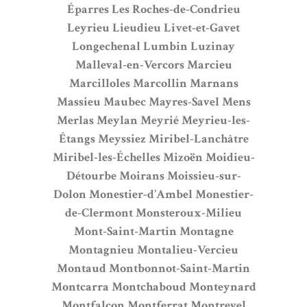
Éparres
Les Roches-de-Condrieu
Leyrieu
Lieudieu
Livet-et-Gavet
Longechenal
Lumbin
Luzinay
Malleval-en-Vercors
Marcieu
Marcilloles
Marcollin
Marnans
Massieu
Maubec
Mayres-Savel
Mens
Merlas
Meylan
Meyrié
Meyrieu-les-
Étangs
Meyssiez
Miribel-Lanchâtre
Miribel-les-Échelles
Mizoën
Moidieu-
Détourbe
Moirans
Moissieu-sur-
Dolon
Monestier-d’Ambel
Monestier-
de-Clermont
Monsteroux-Milieu
Mont-Saint-Martin
Montagne
Montagnieu
Montalieu-Vercieu
Montaud
Montbonnot-Saint-Martin
Montcarra
Montchaboud
Monteynard
Montfalcon
Montferrat
Montrevel