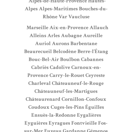
Alpes-de-Haute-Provence
Hautes-
Alpes
Alpes-Maritimes
Bouches-du-
Rhône
Var
Vaucluse
Marseille
Aix-en-Provence
Allauch
Alleins
Arles
Aubagne
Aureille
Auriol
Aurons
Barbentane
Beaurecueil
Belcodène
Berre-l’Étang
Bouc-Bel-Air
Boulbon
Cabannes
Cabriès
Cadolive
Carnoux-en-
Provence
Carry-le-Rouet
Ceyreste
Charleval
Châteauneuf-le-Rouge
Châteauneuf-les-Martigues
Châteaurenard
Cornillon-Confoux
Coudoux
Cuges-les-Pins
Éguilles
Ensuès-la-Redonne
Eygalières
Eyguières
Eyragues
Fontvieille
Fos-
sur-Mer
Fuveau
Gardanne
Gémenos