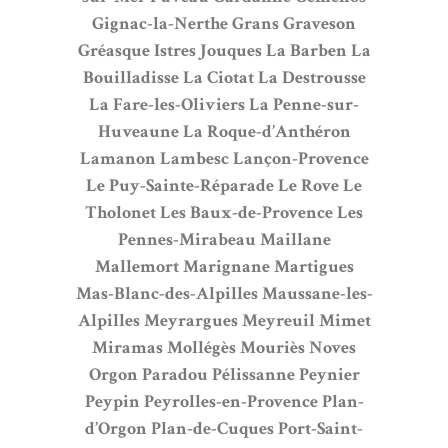
Gignac-la-Nerthe
Grans
Graveson
Gréasque
Istres
Jouques
La Barben
La
Bouilladisse
La Ciotat
La Destrousse
La Fare-les-Oliviers
La Penne-sur-
Huveaune
La Roque-d’Anthéron
Lamanon
Lambesc
Lançon-Provence
Le Puy-Sainte-Réparade
Le Rove
Le
Tholonet
Les Baux-de-Provence
Les
Pennes-Mirabeau
Maillane
Mallemort
Marignane
Martigues
Mas-Blanc-des-Alpilles
Maussane-les-
Alpilles
Meyrargues
Meyreuil
Mimet
Miramas
Mollégès
Mouriès
Noves
Orgon
Paradou
Pélissanne
Peynier
Peypin
Peyrolles-en-Provence
Plan-
d’Orgon
Plan-de-Cuques
Port-Saint-