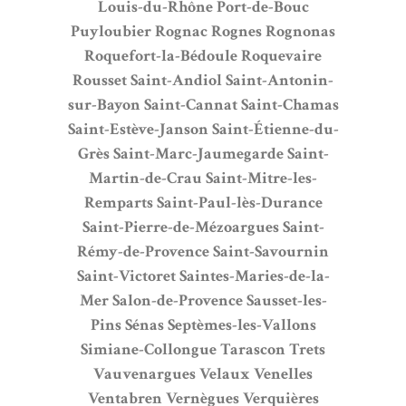
Louis-du-Rhône
Port-de-Bouc
Puyloubier
Rognac
Rognes
Rognonas
Roquefort-la-Bédoule
Roquevaire
Rousset
Saint-Andiol
Saint-Antonin-
sur-Bayon
Saint-Cannat
Saint-Chamas
Saint-Estève-Janson
Saint-Étienne-du-
Grès
Saint-Marc-Jaumegarde
Saint-
Martin-de-Crau
Saint-Mitre-les-
Remparts
Saint-Paul-lès-Durance
Saint-Pierre-de-Mézoargues
Saint-
Rémy-de-Provence
Saint-Savournin
Saint-Victoret
Saintes-Maries-de-la-
Mer
Salon-de-Provence
Sausset-les-
Pins
Sénas
Septèmes-les-Vallons
Simiane-Collongue
Tarascon
Trets
Vauvenargues
Velaux
Venelles
Ventabren
Vernègues
Verquières