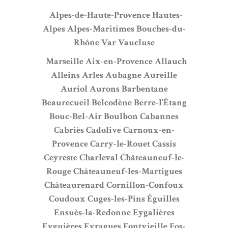
Alpes-de-Haute-Provence
Hautes-
Alpes
Alpes-Maritimes
Bouches-du-
Rhône
Var
Vaucluse
Marseille
Aix-en-Provence
Allauch
Alleins
Arles
Aubagne
Aureille
Auriol
Aurons
Barbentane
Beaurecueil
Belcodène
Berre-l’Étang
Bouc-Bel-Air
Boulbon
Cabannes
Cabriès
Cadolive
Carnoux-en-
Provence
Carry-le-Rouet
Cassis
Ceyreste
Charleval
Châteauneuf-le-
Rouge
Châteauneuf-les-Martigues
Châteaurenard
Cornillon-Confoux
Coudoux
Cuges-les-Pins
Éguilles
Ensuès-la-Redonne
Eygalières
Eyguières
Eyragues
Fontvieille
Fos-