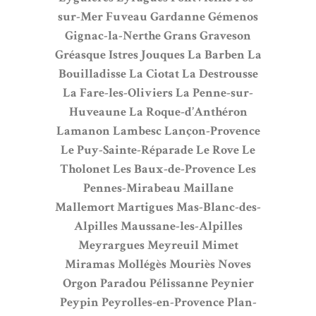
sur-Mer
Fuveau
Gardanne
Gémenos
Gignac-la-Nerthe
Grans
Graveson
Gréasque
Istres
Jouques
La Barben
La
Bouilladisse
La Ciotat
La Destrousse
La Fare-les-Oliviers
La Penne-sur-
Huveaune
La Roque-d’Anthéron
Lamanon
Lambesc
Lançon-Provence
Le Puy-Sainte-Réparade
Le Rove
Le
Tholonet
Les Baux-de-Provence
Les
Pennes-Mirabeau
Maillane
Mallemort
Martigues
Mas-Blanc-des-
Alpilles
Maussane-les-Alpilles
Meyrargues
Meyreuil
Mimet
Miramas
Mollégès
Mouriès
Noves
Orgon
Paradou
Pélissanne
Peynier
Peypin
Peyrolles-en-Provence
Plan-