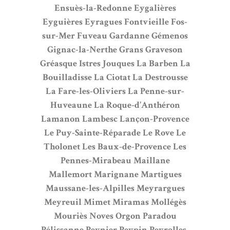
Ensuès-la-Redonne
Eygalières
Eyguières
Eyragues
Fontvieille
Fos-
sur-Mer
Fuveau
Gardanne
Gémenos
Gignac-la-Nerthe
Grans
Graveson
Gréasque
Istres
Jouques
La Barben
La
Bouilladisse
La Ciotat
La Destrousse
La Fare-les-Oliviers
La Penne-sur-
Huveaune
La Roque-d’Anthéron
Lamanon
Lambesc
Lançon-Provence
Le Puy-Sainte-Réparade
Le Rove
Le
Tholonet
Les Baux-de-Provence
Les
Pennes-Mirabeau
Maillane
Mallemort
Marignane
Martigues
Maussane-les-Alpilles
Meyrargues
Meyreuil
Mimet
Miramas
Mollégès
Mouriès
Noves
Orgon
Paradou
Pélissanne
Peynier
Peypin
Peyrolles-