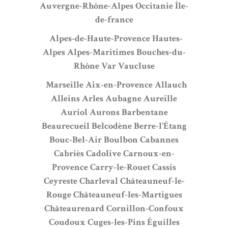
Auvergne-Rhône-Alpes
Occitanie
Île-
de-france
Alpes-de-Haute-Provence
Hautes-
Alpes
Alpes-Maritimes
Bouches-du-
Rhône
Var
Vaucluse
Marseille
Aix-en-Provence
Allauch
Alleins
Arles
Aubagne
Aureille
Auriol
Aurons
Barbentane
Beaurecueil
Belcodène
Berre-l’Étang
Bouc-Bel-Air
Boulbon
Cabannes
Cabriès
Cadolive
Carnoux-en-
Provence
Carry-le-Rouet
Cassis
Ceyreste
Charleval
Châteauneuf-le-
Rouge
Châteauneuf-les-Martigues
Châteaurenard
Cornillon-Confoux
Coudoux
Cuges-les-Pins
Éguilles