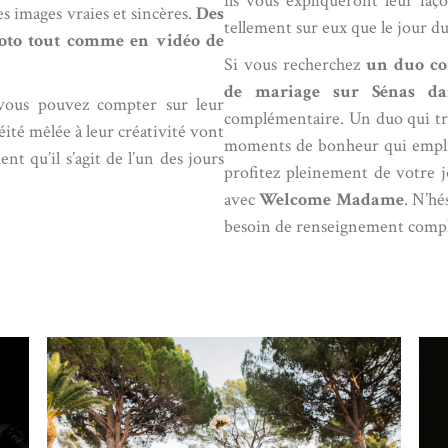
ils vous expliqueront leur faç
es images vraies et sincères.
Des
tellement sur eux que le jour du
photo tout comme en vidéo de
Si vous recherchez
un duo co
de mariage sur Sénas da
 vous pouvez compter sur leur
complémentaire. Un duo qui tra
ité mêlée à leur créativité vont
moments de bonheur qui empli
nt qu’il s’agit de l’un des jours
profitez pleinement de votre 
avec
Welcome Madame
. N’hé
besoin de renseignement compl