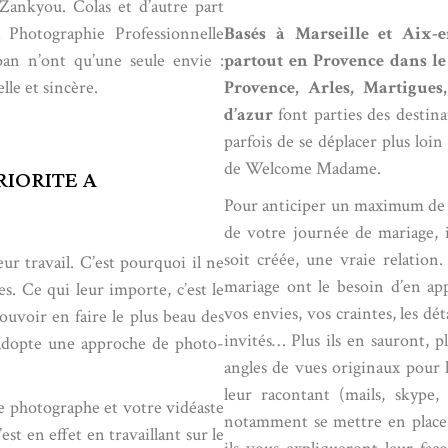
 Zankyou. Colas et d’autre part
Basés à
Marseille
et Aix-en
 Photographie Professionnelle
partout en Provence dans le
Yoan n’ont qu’une seule envie :
Provence
,
Arles
,
Martigues
le et sincère.
d’azur
font parties des destinat
parfois de se déplacer plus loin
de Welcome Madame.
RIORITE A
Pour anticiper un maximum de si
de votre journée de mariage, i
soit créée, une vraie relatio
r travail. C’est pourquoi il ne
mariage ont le besoin d’en a
s. Ce qui leur importe, c’est le
vos envies, vos craintes, les dé
uvoir en faire le plus beau des
invités… Plus ils en sauront, p
s adopte une approche de photo-
angles de vues originaux pour 
leur racontant (mails, skype, 
re photographe et votre vidéaste
notamment se mettre en place.
st en effet en travaillant sur le